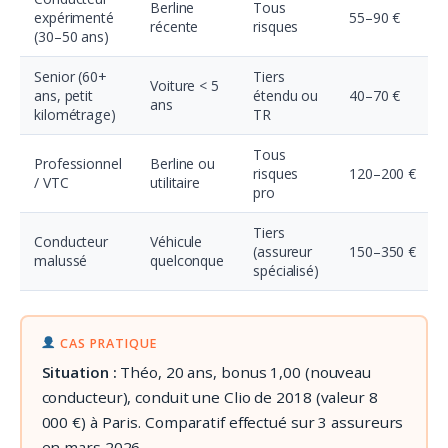
Berline
Tous
expérimenté
55–90 €
récente
risques
(30–50 ans)
Senior (60+
Tiers
Voiture < 5
ans, petit
étendu ou
40–70 €
ans
kilométrage)
TR
Tous
Professionnel
Berline ou
risques
120–200 €
/ VTC
utilitaire
pro
Tiers
Conducteur
Véhicule
(assureur
150–350 €
malussé
quelconque
spécialisé)
CAS PRATIQUE
Situation :
Théo, 20 ans, bonus 1,00 (nouveau
conducteur), conduit une Clio de 2018 (valeur 8
000 €) à Paris. Comparatif effectué sur 3 assureurs
en mars 2026.