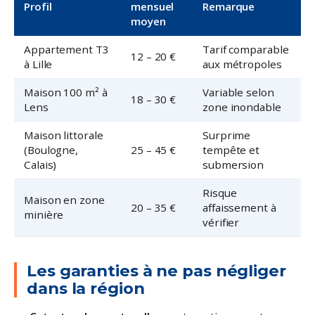
Profil
mensuel
Remarque
moyen
Appartement T3
Tarif comparable
12 – 20 €
à Lille
aux métropoles
Maison 100 m² à
Variable selon
18 – 30 €
Lens
zone inondable
Maison littorale
Surprime
(Boulogne,
25 – 45 €
tempête et
Calais)
submersion
Risque
Maison en zone
20 – 35 €
affaissement à
minière
vérifier
Les garanties à ne pas négliger
dans la région