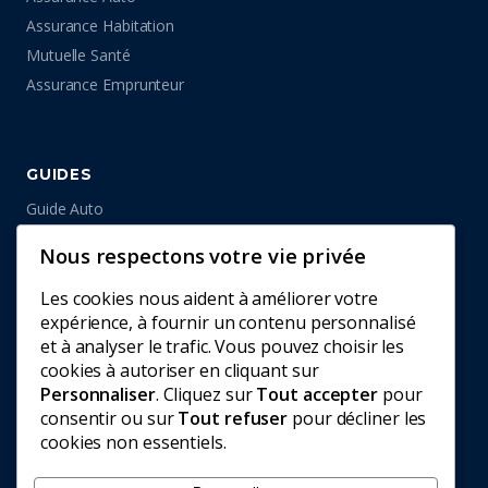
Assurance Habitation
Mutuelle Santé
Assurance Emprunteur
GUIDES
Guide Auto
Guide Habitation
Nous respectons votre vie privée
Guide Santé
Guide Emprunteur
Les cookies nous aident à améliorer votre
expérience, à fournir un contenu personnalisé
et à analyser le trafic. Vous pouvez choisir les
cookies à autoriser en cliquant sur
INFORMATIONS
Personnaliser
. Cliquez sur
Tout accepter
pour
consentir ou sur
Tout refuser
pour décliner les
Contact
cookies non essentiels.
Mentions Légales
Confidentialité