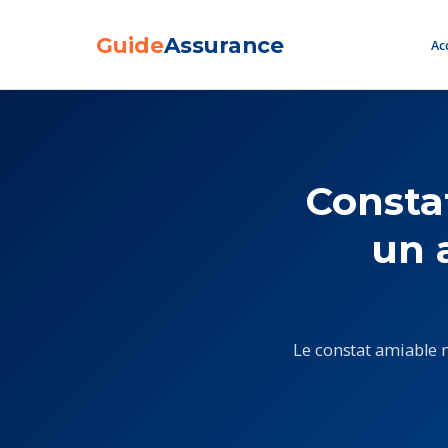
Guide
Assurance
Acc
Aller
au
contenu
Consta
un 
Le constat amiable 