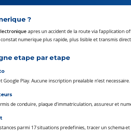
merique ?
electronique
apres un accident de la route via l’application off
constat numerique plus rapide, plus lisible et transmis direc
gne etape par etape
to
et Google Play. Aucune inscription prealable n’est necessaire.
teurs
mis de conduire, plaque d’immatriculation, assureur et nume
t
tances parmi 17 situations predefinies, tracer un schema et lo